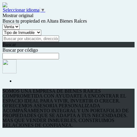
Seleccionar idioma
▼
Mostrar original
Busca tu propiedad en Altara Bienes Raíces
Buscar
Buscar por código
SOMOS UNA EMPRESA DE BIENES RAICES
COMPROMETIDA CON AYUDARTE A ENCONTRAR EL
ESPACIO IDEAL PARA VIVIR, INVERTIR O CRECER.
OFRECEMOS ASESORIA PERSONALIZADA
ACOMPAÑAMIENTO INTEGRAL Y UN PORTAFOLIO DE
PROPIEDADES QUE SE ADAPTA A TUS NECESIDADES.
MAS QUE VENDER INMUEBLES, CONSTRUIMOS
RELACIONES DE CONFIANZA.