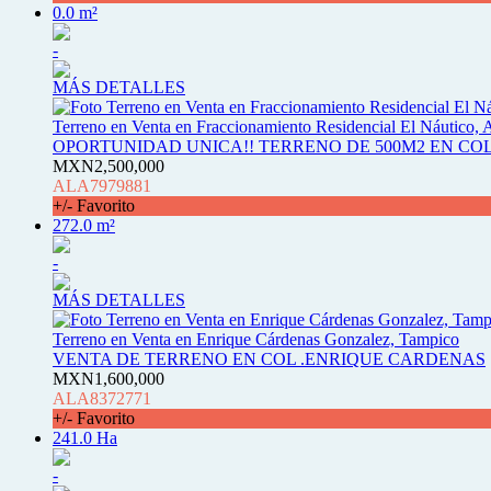
0.0 m²
-
MÁS DETALLES
Terreno en Venta en Fraccionamiento Residencial El Náutico, 
OPORTUNIDAD UNICA!! TERRENO DE 500M2 EN CO
MXN2,500,000
ALA7979881
+/- Favorito
272.0 m²
-
MÁS DETALLES
Terreno en Venta en Enrique Cárdenas Gonzalez, Tampico
VENTA DE TERRENO EN COL .ENRIQUE CARDENAS
MXN1,600,000
ALA8372771
+/- Favorito
241.0 Ha
-