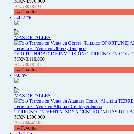
MXN4,970,000
ALA8018393
+/- Favorito
308.2 m²
-
MÁS DETALLES
Terreno en Venta en Obrera, Tampico
OPORTUNIDAD DE INVERSIÓN: TERRENO EN COL.
MXN3,118,000
ALA8018235
+/- Favorito
0.0 m²
-
MÁS DETALLES
Terreno en Venta en Altamira Centro, Altamira
TERRENO EN VENTA: ZONA CENTRO (ATRÁS DE LA 
MXN4,500,000
ALA8444506
+/- Favorito
576.0 Ha