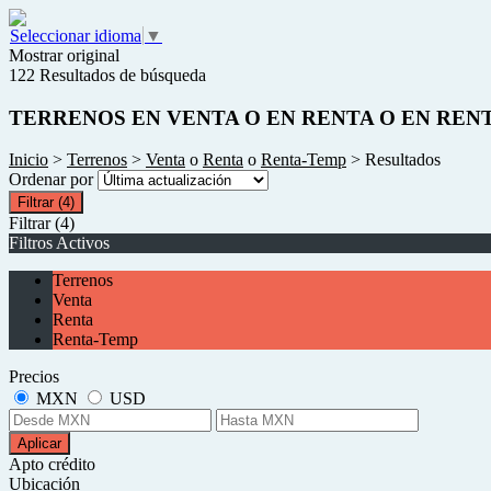
Seleccionar idioma
▼
Mostrar original
122 Resultados de búsqueda
TERRENOS EN VENTA O EN RENTA O EN REN
Inicio
>
Terrenos
>
Venta
o
Renta
o
Renta-Temp
> Resultados
Ordenar por
Filtrar
(4)
Filtrar
(4)
Filtros Activos
Terrenos
Venta
Renta
Renta-Temp
Precios
MXN
USD
Aplicar
Apto crédito
Ubicación